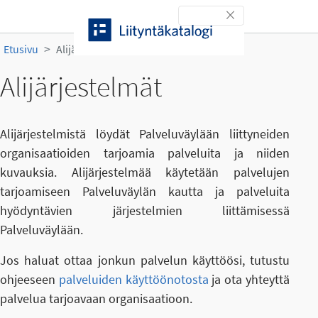
Siirry sisältöön
Toggle navigation
Etusivu
Alijärjestelmät
Alijärjestelmät
Alijärjestelmistä löydät Palveluväylään liittyneiden
organisaatioiden tarjoamia palveluita ja niiden
kuvauksia. Alijärjestelmää käytetään palvelujen
tarjoamiseen Palveluväylän kautta ja palveluita
hyödyntävien järjestelmien liittämisessä
Palveluväylään.
Jos haluat ottaa jonkun palvelun käyttöösi, tutustu
ohjeeseen
palveluiden käyttöönotosta
ja ota yhteyttä
palvelua tarjoavaan organisaatioon.