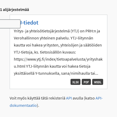
1 alijärjestelmää
YTJ-tiedot
Toggle navigation
Yritys- ja yhteisötietojärjestelmä (YTJ) on PRH:n ja
Verohallinnon yhteinen palvelu. YTJ-liitynnän
kautta voi hakea yritysten, yhteisöjen ja säätiöiden
YTJ-tietoja, ks. tietosisällön kuvaus:
https://www.ytj.fi/index/tietoapalvelusta/yrityshak
u.html YTJ-liitynnän kautta voi hakea tietoja
yksittäisellä Y-tunnuksella, sana/nimihaulla tai...
XLSX
PDF
WSDL
Voit myös käyttää tätä rekisteriä
API
avulla (katso
API-
dokumentaatio
).