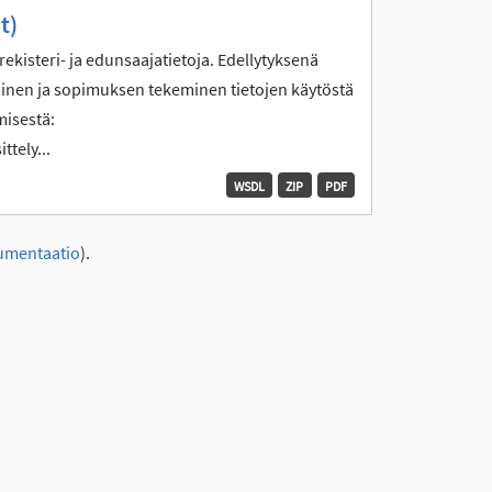
t)
ekisteri- ja edunsaajatietoja. Edellytyksenä
yminen ja sopimuksen tekeminen tietojen käytöstä
misestä:
ttely...
WSDL
ZIP
PDF
umentaatio
).