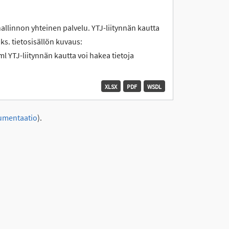
hallinnon yhteinen palvelu. YTJ-liitynnän kautta
 ks. tietosisällön kuvaus:
l YTJ-liitynnän kautta voi hakea tietoja
XLSX
PDF
WSDL
umentaatio
).