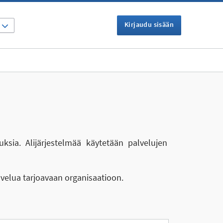
Kirjaudu sisään
I
uksia. Alijärjestelmää käytetään palvelujen
lvelua tarjoavaan organisaatioon.