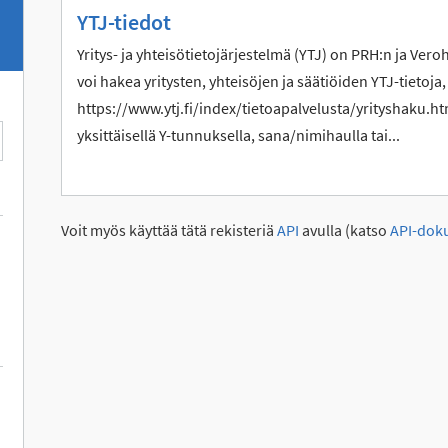
YTJ-tiedot
Yritys- ja yhteisötietojärjestelmä (YTJ) on PRH:n ja Vero
voi hakea yritysten, yhteisöjen ja säätiöiden YTJ-tietoja,
https://www.ytj.fi/index/tietoapalvelusta/yrityshaku.htm
yksittäisellä Y-tunnuksella, sana/nimihaulla tai...
Voit myös käyttää tätä rekisteriä
API
avulla (katso
API-dok