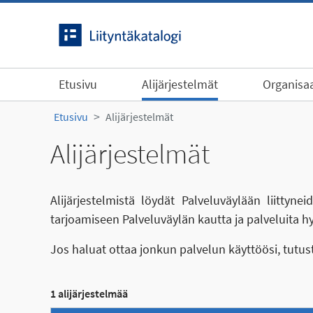
Siirry sisältöön
Etusivu
Alijärjestelmät
Organisaa
Etusivu
Alijärjestelmät
Alijärjestelmät
Alijärjestelmistä löydät Palveluväylään liittyn
tarjoamiseen Palveluväylän kautta ja palveluita h
Jos haluat ottaa jonkun palvelun käyttöösi, tutu
1 alijärjestelmää