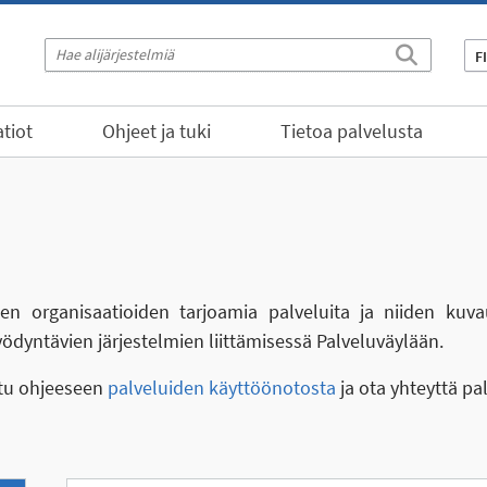
F
tiot
Ohjeet ja tuki
Tietoa palvelusta
eiden organisaatioiden tarjoamia palveluita ja niiden kuva
yödyntävien järjestelmien liittämisessä Palveluväylään.
stu ohjeeseen
palveluiden käyttöönotosta
ja ota yhteyttä pa