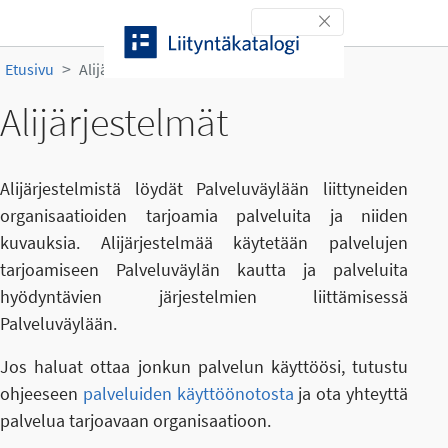
Siirry sisältöön
Toggle navigation
Etusivu
Alijärjestelmät
Alijärjestelmät
Alijärjestelmistä löydät Palveluväylään liittyneiden
organisaatioiden tarjoamia palveluita ja niiden
kuvauksia. Alijärjestelmää käytetään palvelujen
tarjoamiseen Palveluväylän kautta ja palveluita
hyödyntävien järjestelmien liittämisessä
Palveluväylään.
Jos haluat ottaa jonkun palvelun käyttöösi, tutustu
ohjeeseen
palveluiden käyttöönotosta
ja ota yhteyttä
palvelua tarjoavaan organisaatioon.