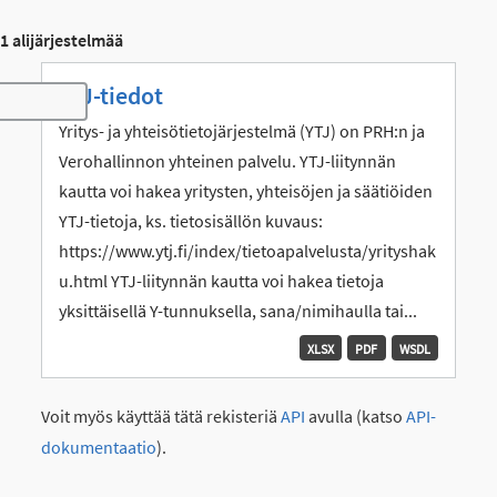
1 alijärjestelmää
YTJ-tiedot
Toggle navigation
Yritys- ja yhteisötietojärjestelmä (YTJ) on PRH:n ja
Verohallinnon yhteinen palvelu. YTJ-liitynnän
kautta voi hakea yritysten, yhteisöjen ja säätiöiden
YTJ-tietoja, ks. tietosisällön kuvaus:
https://www.ytj.fi/index/tietoapalvelusta/yrityshak
u.html YTJ-liitynnän kautta voi hakea tietoja
yksittäisellä Y-tunnuksella, sana/nimihaulla tai...
XLSX
PDF
WSDL
Voit myös käyttää tätä rekisteriä
API
avulla (katso
API-
dokumentaatio
).