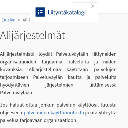
Siirry sisältöön
Toggle navigation
Etusivu
Alijärjestelmät
Alijärjestelmät
Alijärjestelmistä löydät Palveluväylään liittyneiden
organisaatioiden tarjoamia palveluita ja niiden
kuvauksia. Alijärjestelmää käytetään palvelujen
tarjoamiseen Palveluväylän kautta ja palveluita
hyödyntävien järjestelmien liittämisessä
Palveluväylään.
Jos haluat ottaa jonkun palvelun käyttöösi, tutustu
ohjeeseen
palveluiden käyttöönotosta
ja ota yhteyttä
palvelua tarjoavaan organisaatioon.