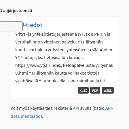
1 alijärjestelmää
YTJ-tiedot
Toggle navigation
Yritys- ja yhteisötietojärjestelmä (YTJ) on PRH:n ja
Verohallinnon yhteinen palvelu. YTJ-liitynnän
kautta voi hakea yritysten, yhteisöjen ja säätiöiden
YTJ-tietoja, ks. tietosisällön kuvaus:
https://www.ytj.fi/index/tietoapalvelusta/yrityshak
u.html YTJ-liitynnän kautta voi hakea tietoja
yksittäisellä Y-tunnuksella, sana/nimihaulla tai...
XLSX
PDF
WSDL
Voit myös käyttää tätä rekisteriä
API
avulla (katso
API-
dokumentaatio
).