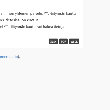
hallinnon yhteinen palvelu. YTJ-liitynnän kautta
 ks. tietosisällön kuvaus:
l YTJ-liitynnän kautta voi hakea tietoja
XLSX
PDF
WSDL
umentaatio
).