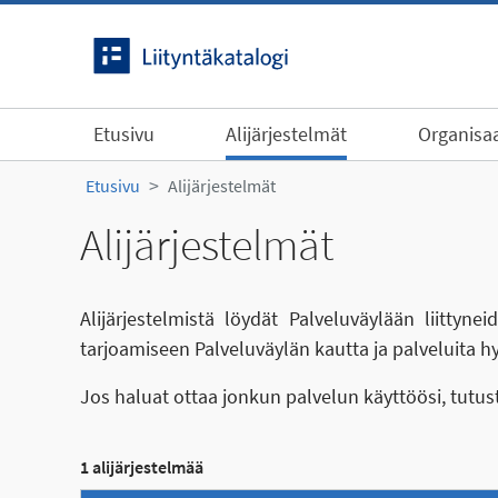
Siirry sisältöön
Etusivu
Alijärjestelmät
Organisaa
Etusivu
Alijärjestelmät
Alijärjestelmät
Alijärjestelmistä löydät Palveluväylään liittyn
tarjoamiseen Palveluväylän kautta ja palveluita h
Jos haluat ottaa jonkun palvelun käyttöösi, tutu
1 alijärjestelmää