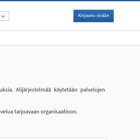
Kirjaudu sisään
I
uksia. Alijärjestelmää käytetään palvelujen
lvelua tarjoavaan organisaatioon.