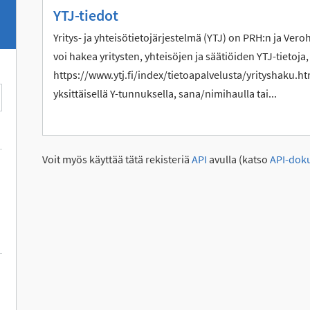
YTJ-tiedot
Yritys- ja yhteisötietojärjestelmä (YTJ) on PRH:n ja Vero
voi hakea yritysten, yhteisöjen ja säätiöiden YTJ-tietoja,
https://www.ytj.fi/index/tietoapalvelusta/yrityshaku.htm
yksittäisellä Y-tunnuksella, sana/nimihaulla tai...
Voit myös käyttää tätä rekisteriä
API
avulla (katso
API-dok