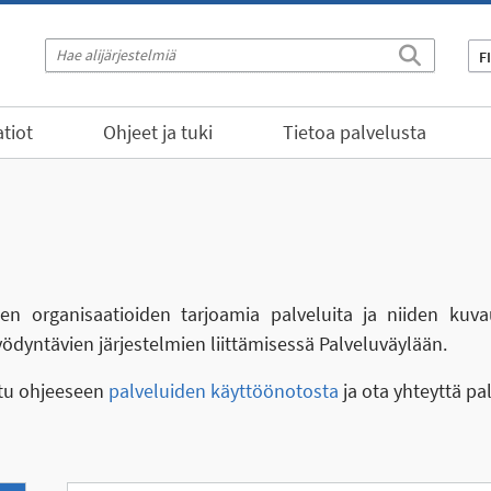
F
tiot
Ohjeet ja tuki
Tietoa palvelusta
eiden organisaatioiden tarjoamia palveluita ja niiden kuva
yödyntävien järjestelmien liittämisessä Palveluväylään.
stu ohjeeseen
palveluiden käyttöönotosta
ja ota yhteyttä pa