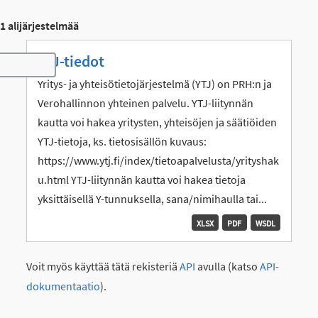
1 alijärjestelmää
YTJ-tiedot
Toggle navigation
Yritys- ja yhteisötietojärjestelmä (YTJ) on PRH:n ja
Verohallinnon yhteinen palvelu. YTJ-liitynnän
kautta voi hakea yritysten, yhteisöjen ja säätiöiden
YTJ-tietoja, ks. tietosisällön kuvaus:
https://www.ytj.fi/index/tietoapalvelusta/yrityshak
u.html YTJ-liitynnän kautta voi hakea tietoja
yksittäisellä Y-tunnuksella, sana/nimihaulla tai...
XLSX
PDF
WSDL
Voit myös käyttää tätä rekisteriä
API
avulla (katso
API-
dokumentaatio
).