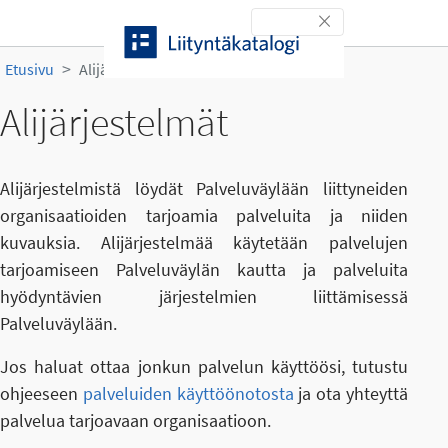
Siirry sisältöön
Toggle navigation
Etusivu
Alijärjestelmät
Alijärjestelmät
Alijärjestelmistä löydät Palveluväylään liittyneiden
organisaatioiden tarjoamia palveluita ja niiden
kuvauksia. Alijärjestelmää käytetään palvelujen
tarjoamiseen Palveluväylän kautta ja palveluita
hyödyntävien järjestelmien liittämisessä
Palveluväylään.
Jos haluat ottaa jonkun palvelun käyttöösi, tutustu
ohjeeseen
palveluiden käyttöönotosta
ja ota yhteyttä
palvelua tarjoavaan organisaatioon.