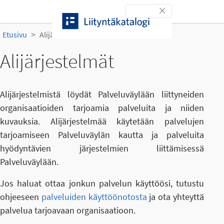
Siirry sisältöön
Toggle navigation
Etusivu
Alijärjestelmät
Alijärjestelmät
Alijärjestelmistä löydät Palveluväylään liittyneiden
organisaatioiden tarjoamia palveluita ja niiden
kuvauksia. Alijärjestelmää käytetään palvelujen
tarjoamiseen Palveluväylän kautta ja palveluita
hyödyntävien järjestelmien liittämisessä
Palveluväylään.
Jos haluat ottaa jonkun palvelun käyttöösi, tutustu
ohjeeseen
palveluiden käyttöönotosta
ja ota yhteyttä
palvelua tarjoavaan organisaatioon.