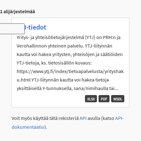
1 alijärjestelmää
YTJ-tiedot
Toggle navigation
Yritys- ja yhteisötietojärjestelmä (YTJ) on PRH:n ja
Verohallinnon yhteinen palvelu. YTJ-liitynnän
kautta voi hakea yritysten, yhteisöjen ja säätiöiden
YTJ-tietoja, ks. tietosisällön kuvaus:
https://www.ytj.fi/index/tietoapalvelusta/yrityshak
u.html YTJ-liitynnän kautta voi hakea tietoja
yksittäisellä Y-tunnuksella, sana/nimihaulla tai...
XLSX
PDF
WSDL
Voit myös käyttää tätä rekisteriä
API
avulla (katso
API-
dokumentaatio
).