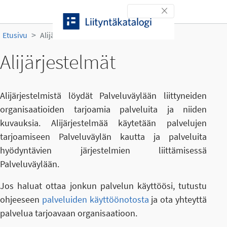
Siirry sisältöön
Toggle navigation
Etusivu
Alijärjestelmät
Alijärjestelmät
Alijärjestelmistä löydät Palveluväylään liittyneiden
organisaatioiden tarjoamia palveluita ja niiden
kuvauksia. Alijärjestelmää käytetään palvelujen
tarjoamiseen Palveluväylän kautta ja palveluita
hyödyntävien järjestelmien liittämisessä
Palveluväylään.
Jos haluat ottaa jonkun palvelun käyttöösi, tutustu
ohjeeseen
palveluiden käyttöönotosta
ja ota yhteyttä
palvelua tarjoavaan organisaatioon.