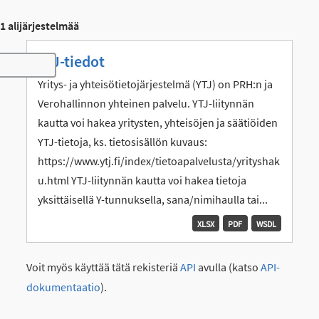
1 alijärjestelmää
YTJ-tiedot
Toggle navigation
Yritys- ja yhteisötietojärjestelmä (YTJ) on PRH:n ja
Verohallinnon yhteinen palvelu. YTJ-liitynnän
kautta voi hakea yritysten, yhteisöjen ja säätiöiden
YTJ-tietoja, ks. tietosisällön kuvaus:
https://www.ytj.fi/index/tietoapalvelusta/yrityshak
u.html YTJ-liitynnän kautta voi hakea tietoja
yksittäisellä Y-tunnuksella, sana/nimihaulla tai...
XLSX
PDF
WSDL
Voit myös käyttää tätä rekisteriä
API
avulla (katso
API-
dokumentaatio
).