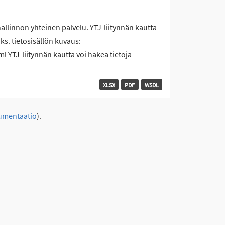
hallinnon yhteinen palvelu. YTJ-liitynnän kautta
 ks. tietosisällön kuvaus:
l YTJ-liitynnän kautta voi hakea tietoja
XLSX
PDF
WSDL
umentaatio
).