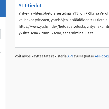
YTJ-tiedot
Yritys- ja yhteisötietojärjestelmä (YTJ) on PRH:n ja Vero
voi hakea yritysten, yhteisöjen ja säätiöiden YTJ-tietoja,
https://www.ytj.fi/index/tietoapalvelusta/yrityshaku.htm
yksittäisellä Y-tunnuksella, sana/nimihaulla tai...
Voit myös käyttää tätä rekisteriä
API
avulla (katso
API-dok