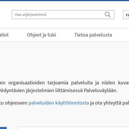
F
tiot
Ohjeet ja tuki
Tietoa palvelusta
eiden organisaatioiden tarjoamia palveluita ja niiden kuva
yödyntävien järjestelmien liittämisessä Palveluväylään.
stu ohjeeseen
palveluiden käyttöönotosta
ja ota yhteyttä pa