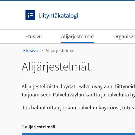
Siirry sisältöön
Etusivu
Alijärjestelmät
Organisaa
Etusivu
Alijärjestelmät
Alijärjestelmät
Alijärjestelmistä löydät Palveluväylään liittyn
tarjoamiseen Palveluväylän kautta ja palveluita h
Jos haluat ottaa jonkun palvelun käyttöösi, tutu
1 alijärjestelmää