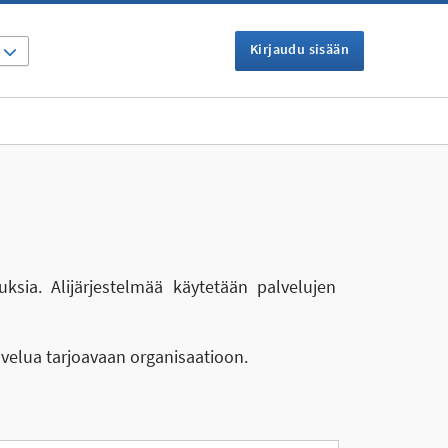
Kirjaudu sisään
I
uksia. Alijärjestelmää käytetään palvelujen
lvelua tarjoavaan organisaatioon.