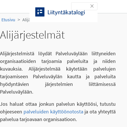
Siirry sisältöön
Toggle navigation
Etusivu
Alijärjestelmät
Alijärjestelmät
Alijärjestelmistä löydät Palveluväylään liittyneiden
organisaatioiden tarjoamia palveluita ja niiden
kuvauksia. Alijärjestelmää käytetään palvelujen
tarjoamiseen Palveluväylän kautta ja palveluita
hyödyntävien järjestelmien liittämisessä
Palveluväylään.
Jos haluat ottaa jonkun palvelun käyttöösi, tutustu
ohjeeseen
palveluiden käyttöönotosta
ja ota yhteyttä
palvelua tarjoavaan organisaatioon.