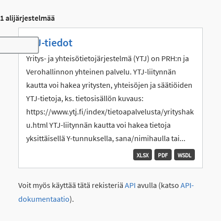
1 alijärjestelmää
YTJ-tiedot
Toggle navigation
Yritys- ja yhteisötietojärjestelmä (YTJ) on PRH:n ja
Verohallinnon yhteinen palvelu. YTJ-liitynnän
kautta voi hakea yritysten, yhteisöjen ja säätiöiden
YTJ-tietoja, ks. tietosisällön kuvaus:
https://www.ytj.fi/index/tietoapalvelusta/yrityshak
u.html YTJ-liitynnän kautta voi hakea tietoja
yksittäisellä Y-tunnuksella, sana/nimihaulla tai...
XLSX
PDF
WSDL
Voit myös käyttää tätä rekisteriä
API
avulla (katso
API-
dokumentaatio
).