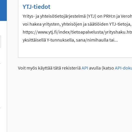
YTJ-tiedot
Yritys- ja yhteisötietojärjestelmä (YTJ) on PRH:n ja Vero
voi hakea yritysten, yhteisöjen ja säätiöiden YTJ-tietoja,
https://www.ytj.fi/index/tietoapalvelusta/yrityshaku.htm
yksittäisellä Y-tunnuksella, sana/nimihaulla tai...
Voit myös käyttää tätä rekisteriä
API
avulla (katso
API-dok