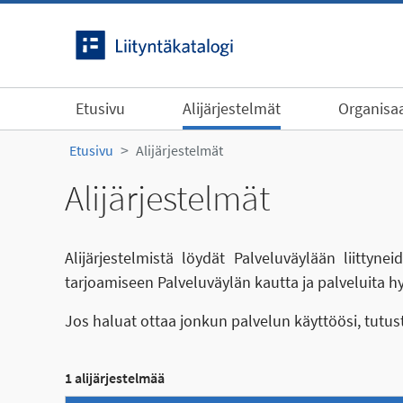
Siirry sisältöön
Etusivu
Alijärjestelmät
Organisaa
Etusivu
Alijärjestelmät
Alijärjestelmät
Alijärjestelmistä löydät Palveluväylään liittyn
tarjoamiseen Palveluväylän kautta ja palveluita h
Jos haluat ottaa jonkun palvelun käyttöösi, tutu
1 alijärjestelmää