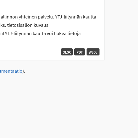
hallinnon yhteinen palvelu. YTJ-liitynnän kautta
 ks. tietosisällön kuvaus:
l YTJ-liitynnän kautta voi hakea tietoja
XLSX
PDF
WSDL
umentaatio
).