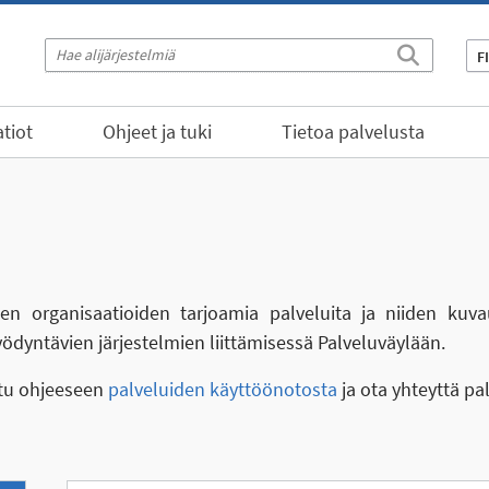
F
tiot
Ohjeet ja tuki
Tietoa palvelusta
eiden organisaatioiden tarjoamia palveluita ja niiden kuva
yödyntävien järjestelmien liittämisessä Palveluväylään.
stu ohjeeseen
palveluiden käyttöönotosta
ja ota yhteyttä pa