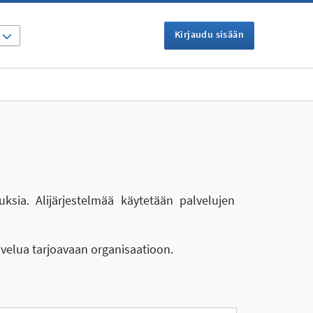
Kirjaudu sisään
I
uksia. Alijärjestelmää käytetään palvelujen
lvelua tarjoavaan organisaatioon.