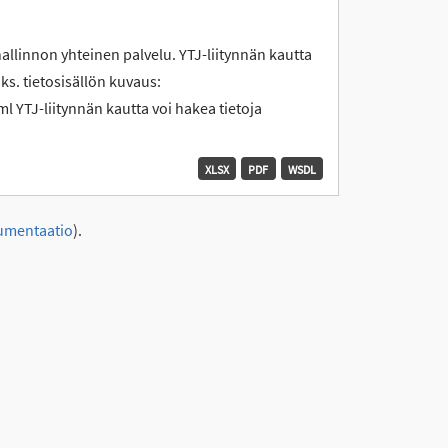
hallinnon yhteinen palvelu. YTJ-liitynnän kautta
 ks. tietosisällön kuvaus:
l YTJ-liitynnän kautta voi hakea tietoja
XLSX
PDF
WSDL
umentaatio
).