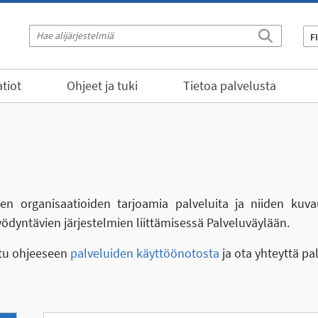
F
tiot
Ohjeet ja tuki
Tietoa palvelusta
eiden organisaatioiden tarjoamia palveluita ja niiden kuva
yödyntävien järjestelmien liittämisessä Palveluväylään.
stu ohjeeseen
palveluiden käyttöönotosta
ja ota yhteyttä pa