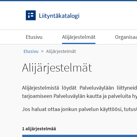
Siirry sisältöön
Etusivu
Alijärjestelmät
Organisaa
Etusivu
Alijärjestelmät
Alijärjestelmät
Alijärjestelmistä löydät Palveluväylään liittyn
tarjoamiseen Palveluväylän kautta ja palveluita h
Jos haluat ottaa jonkun palvelun käyttöösi, tutu
1 alijärjestelmää