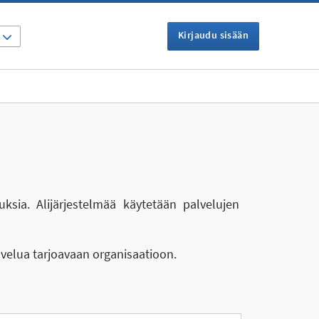
Kirjaudu sisään
I
uksia. Alijärjestelmää käytetään palvelujen
lvelua tarjoavaan organisaatioon.