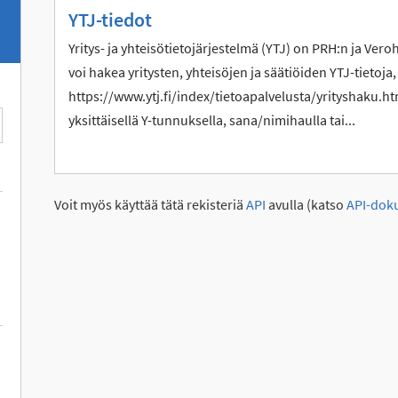
YTJ-tiedot
Yritys- ja yhteisötietojärjestelmä (YTJ) on PRH:n ja Vero
voi hakea yritysten, yhteisöjen ja säätiöiden YTJ-tietoja,
https://www.ytj.fi/index/tietoapalvelusta/yrityshaku.htm
yksittäisellä Y-tunnuksella, sana/nimihaulla tai...
Voit myös käyttää tätä rekisteriä
API
avulla (katso
API-dok