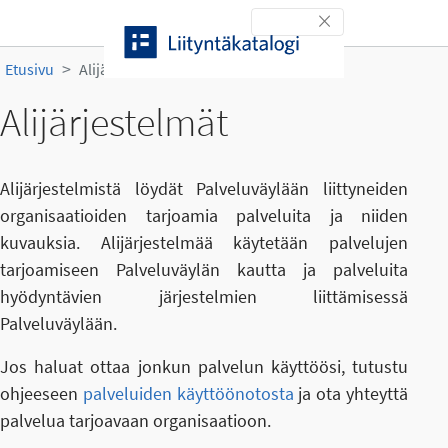
Siirry sisältöön
Toggle navigation
Etusivu
Alijärjestelmät
Alijärjestelmät
Alijärjestelmistä löydät Palveluväylään liittyneiden
organisaatioiden tarjoamia palveluita ja niiden
kuvauksia. Alijärjestelmää käytetään palvelujen
tarjoamiseen Palveluväylän kautta ja palveluita
hyödyntävien järjestelmien liittämisessä
Palveluväylään.
Jos haluat ottaa jonkun palvelun käyttöösi, tutustu
ohjeeseen
palveluiden käyttöönotosta
ja ota yhteyttä
palvelua tarjoavaan organisaatioon.