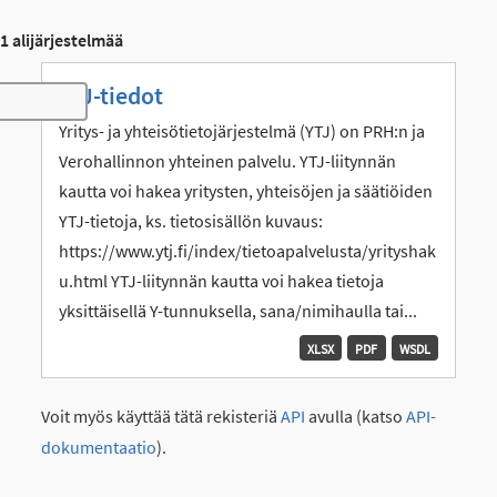
1 alijärjestelmää
YTJ-tiedot
Toggle navigation
Yritys- ja yhteisötietojärjestelmä (YTJ) on PRH:n ja
Verohallinnon yhteinen palvelu. YTJ-liitynnän
kautta voi hakea yritysten, yhteisöjen ja säätiöiden
YTJ-tietoja, ks. tietosisällön kuvaus:
https://www.ytj.fi/index/tietoapalvelusta/yrityshak
u.html YTJ-liitynnän kautta voi hakea tietoja
yksittäisellä Y-tunnuksella, sana/nimihaulla tai...
XLSX
PDF
WSDL
Voit myös käyttää tätä rekisteriä
API
avulla (katso
API-
dokumentaatio
).