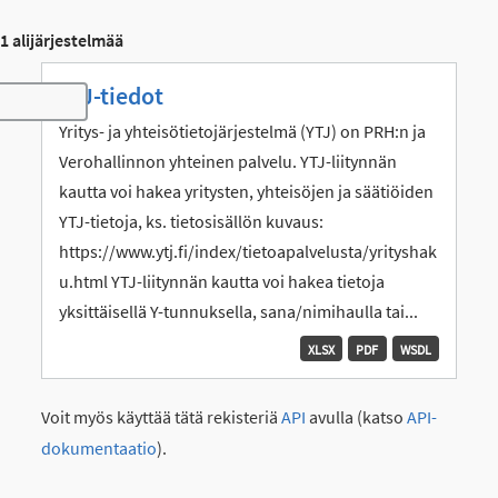
1 alijärjestelmää
YTJ-tiedot
Toggle navigation
Yritys- ja yhteisötietojärjestelmä (YTJ) on PRH:n ja
Verohallinnon yhteinen palvelu. YTJ-liitynnän
kautta voi hakea yritysten, yhteisöjen ja säätiöiden
YTJ-tietoja, ks. tietosisällön kuvaus:
https://www.ytj.fi/index/tietoapalvelusta/yrityshak
u.html YTJ-liitynnän kautta voi hakea tietoja
yksittäisellä Y-tunnuksella, sana/nimihaulla tai...
XLSX
PDF
WSDL
Voit myös käyttää tätä rekisteriä
API
avulla (katso
API-
dokumentaatio
).