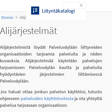
Siirry sisältöön
Toggle navigation
Etusivu
Alijärjestelmät
Alijärjestelmät
Alijärjestelmistä löydät Palveluväylään liittyneiden
organisaatioiden tarjoamia palveluita ja niiden
kuvauksia. Alijärjestelmää käytetään palvelujen
tarjoamiseen Palveluväylän kautta ja palveluita
hyödyntävien järjestelmien liittämisessä
Palveluväylään.
Jos haluat ottaa jonkun palvelun käyttöösi, tutustu
ohjeeseen
palveluiden käyttöönotosta
ja ota yhteyttä
palvelua tarjoavaan organisaatioon.