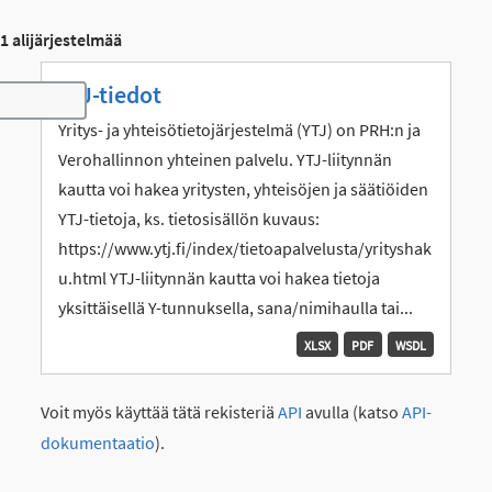
1 alijärjestelmää
YTJ-tiedot
Toggle navigation
Yritys- ja yhteisötietojärjestelmä (YTJ) on PRH:n ja
Verohallinnon yhteinen palvelu. YTJ-liitynnän
kautta voi hakea yritysten, yhteisöjen ja säätiöiden
YTJ-tietoja, ks. tietosisällön kuvaus:
https://www.ytj.fi/index/tietoapalvelusta/yrityshak
u.html YTJ-liitynnän kautta voi hakea tietoja
yksittäisellä Y-tunnuksella, sana/nimihaulla tai...
XLSX
PDF
WSDL
Voit myös käyttää tätä rekisteriä
API
avulla (katso
API-
dokumentaatio
).