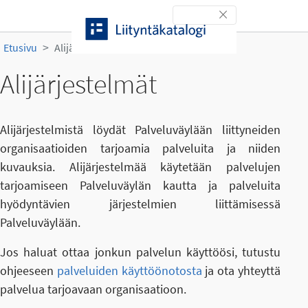
Siirry sisältöön
Toggle navigation
Etusivu
Alijärjestelmät
Alijärjestelmät
Alijärjestelmistä löydät Palveluväylään liittyneiden
organisaatioiden tarjoamia palveluita ja niiden
kuvauksia. Alijärjestelmää käytetään palvelujen
tarjoamiseen Palveluväylän kautta ja palveluita
hyödyntävien järjestelmien liittämisessä
Palveluväylään.
Jos haluat ottaa jonkun palvelun käyttöösi, tutustu
ohjeeseen
palveluiden käyttöönotosta
ja ota yhteyttä
palvelua tarjoavaan organisaatioon.