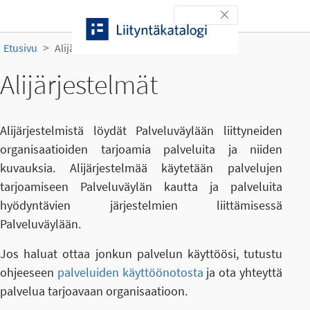
Siirry sisältöön
Toggle navigation
Etusivu
Alijärjestelmät
Alijärjestelmät
Alijärjestelmistä löydät Palveluväylään liittyneiden
organisaatioiden tarjoamia palveluita ja niiden
kuvauksia. Alijärjestelmää käytetään palvelujen
tarjoamiseen Palveluväylän kautta ja palveluita
hyödyntävien järjestelmien liittämisessä
Palveluväylään.
Jos haluat ottaa jonkun palvelun käyttöösi, tutustu
ohjeeseen
palveluiden käyttöönotosta
ja ota yhteyttä
palvelua tarjoavaan organisaatioon.