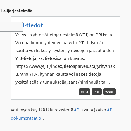
1 alijärjestelmää
YTJ-tiedot
Toggle navigation
Yritys- ja yhteisötietojärjestelmä (YTJ) on PRH:n ja
Verohallinnon yhteinen palvelu. YTJ-liitynnän
kautta voi hakea yritysten, yhteisöjen ja säätiöiden
YTJ-tietoja, ks. tietosisällön kuvaus:
https://www.ytj.fi/index/tietoapalvelusta/yrityshak
u.html YTJ-liitynnän kautta voi hakea tietoja
yksittäisellä Y-tunnuksella, sana/nimihaulla tai...
XLSX
PDF
WSDL
Voit myös käyttää tätä rekisteriä
API
avulla (katso
API-
dokumentaatio
).