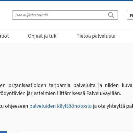
F
tiot
Ohjeet ja tuki
Tietoa palvelusta
eiden organisaatioiden tarjoamia palveluita ja niiden kuva
yödyntävien järjestelmien liittämisessä Palveluväylään.
stu ohjeeseen
palveluiden käyttöönotosta
ja ota yhteyttä pa