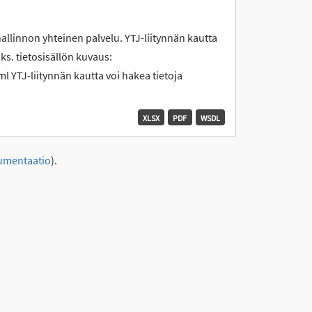
hallinnon yhteinen palvelu. YTJ-liitynnän kautta
 ks. tietosisällön kuvaus:
l YTJ-liitynnän kautta voi hakea tietoja
XLSX
PDF
WSDL
umentaatio
).