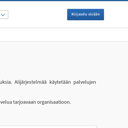
Kirjaudu sisään
I
uksia. Alijärjestelmää käytetään palvelujen
lvelua tarjoavaan organisaatioon.