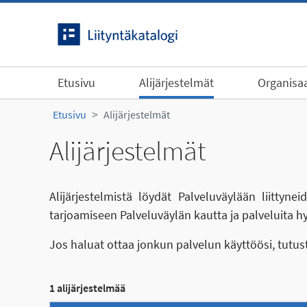
Siirry sisältöön
Etusivu
Alijärjestelmät
Organisaa
Etusivu
Alijärjestelmät
Alijärjestelmät
Alijärjestelmistä löydät Palveluväylään liittyn
tarjoamiseen Palveluväylän kautta ja palveluita h
Jos haluat ottaa jonkun palvelun käyttöösi, tutu
1 alijärjestelmää