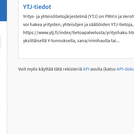
YTJ-tiedot
Yritys- ja yhteisötietojärjestelmä (YTJ) on PRH:n ja Vero
voi hakea yritysten, yhteisöjen ja säätiöiden YTJ-tietoja,
https://www.ytj.fi/index/tietoapalvelusta/yrityshaku.htm
yksittäisellä Y-tunnuksella, sana/nimihaulla tai...
Voit myös käyttää tätä rekisteriä
API
avulla (katso
API-dok