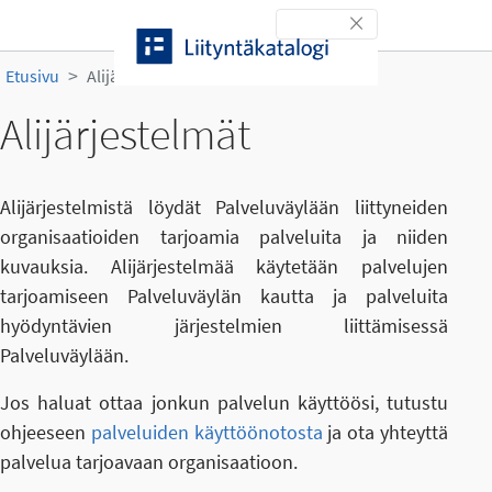
Siirry sisältöön
Toggle navigation
Etusivu
Alijärjestelmät
Alijärjestelmät
Alijärjestelmistä löydät Palveluväylään liittyneiden
organisaatioiden tarjoamia palveluita ja niiden
kuvauksia. Alijärjestelmää käytetään palvelujen
tarjoamiseen Palveluväylän kautta ja palveluita
hyödyntävien järjestelmien liittämisessä
Palveluväylään.
Jos haluat ottaa jonkun palvelun käyttöösi, tutustu
ohjeeseen
palveluiden käyttöönotosta
ja ota yhteyttä
palvelua tarjoavaan organisaatioon.