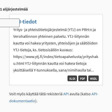
1 alijärjestelmää
YTJ-tiedot
Toggle navigation
Yritys- ja yhteisötietojärjestelmä (YTJ) on PRH:n ja
Verohallinnon yhteinen palvelu. YTJ-liitynnän
kautta voi hakea yritysten, yhteisöjen ja säätiöiden
YTJ-tietoja, ks. tietosisällön kuvaus:
https://www.ytj.fi/index/tietoapalvelusta/yrityshak
u.html YTJ-liitynnän kautta voi hakea tietoja
yksittäisellä Y-tunnuksella, sana/nimihaulla tai...
XLSX
PDF
WSDL
Voit myös käyttää tätä rekisteriä
API
avulla (katso
API-
dokumentaatio
).