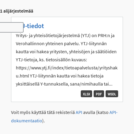
1 alijärjestelmää
YTJ-tiedot
Toggle navigation
Yritys- ja yhteisötietojärjestelmä (YTJ) on PRH:n ja
Verohallinnon yhteinen palvelu. YTJ-liitynnän
kautta voi hakea yritysten, yhteisöjen ja säätiöiden
YTJ-tietoja, ks. tietosisällön kuvaus:
https://www.ytj.fi/index/tietoapalvelusta/yrityshak
u.html YTJ-liitynnän kautta voi hakea tietoja
yksittäisellä Y-tunnuksella, sana/nimihaulla tai...
XLSX
PDF
WSDL
Voit myös käyttää tätä rekisteriä
API
avulla (katso
API-
dokumentaatio
).