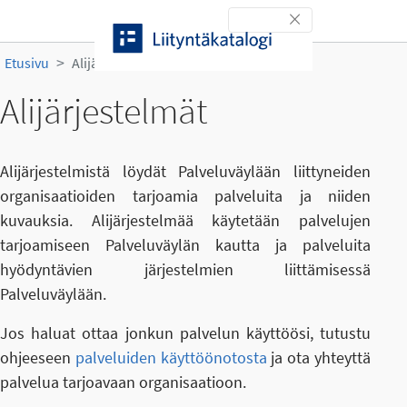
Siirry sisältöön
Toggle navigation
Etusivu
Alijärjestelmät
Alijärjestelmät
Alijärjestelmistä löydät Palveluväylään liittyneiden
organisaatioiden tarjoamia palveluita ja niiden
kuvauksia. Alijärjestelmää käytetään palvelujen
tarjoamiseen Palveluväylän kautta ja palveluita
hyödyntävien järjestelmien liittämisessä
Palveluväylään.
Jos haluat ottaa jonkun palvelun käyttöösi, tutustu
ohjeeseen
palveluiden käyttöönotosta
ja ota yhteyttä
palvelua tarjoavaan organisaatioon.