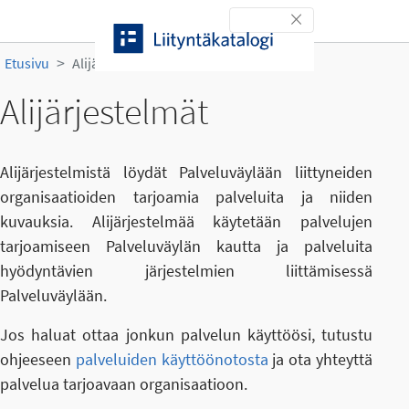
Siirry sisältöön
Toggle navigation
Etusivu
Alijärjestelmät
Alijärjestelmät
Alijärjestelmistä löydät Palveluväylään liittyneiden
organisaatioiden tarjoamia palveluita ja niiden
kuvauksia. Alijärjestelmää käytetään palvelujen
tarjoamiseen Palveluväylän kautta ja palveluita
hyödyntävien järjestelmien liittämisessä
Palveluväylään.
Jos haluat ottaa jonkun palvelun käyttöösi, tutustu
ohjeeseen
palveluiden käyttöönotosta
ja ota yhteyttä
palvelua tarjoavaan organisaatioon.