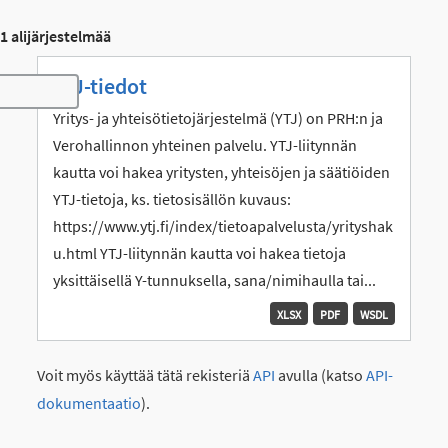
1 alijärjestelmää
YTJ-tiedot
Toggle navigation
Yritys- ja yhteisötietojärjestelmä (YTJ) on PRH:n ja
Verohallinnon yhteinen palvelu. YTJ-liitynnän
kautta voi hakea yritysten, yhteisöjen ja säätiöiden
YTJ-tietoja, ks. tietosisällön kuvaus:
https://www.ytj.fi/index/tietoapalvelusta/yrityshak
u.html YTJ-liitynnän kautta voi hakea tietoja
yksittäisellä Y-tunnuksella, sana/nimihaulla tai...
XLSX
PDF
WSDL
Voit myös käyttää tätä rekisteriä
API
avulla (katso
API-
dokumentaatio
).