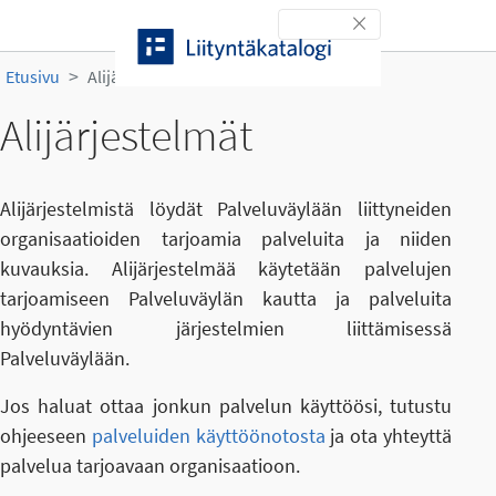
Siirry sisältöön
Toggle navigation
Etusivu
Alijärjestelmät
Alijärjestelmät
Alijärjestelmistä löydät Palveluväylään liittyneiden
organisaatioiden tarjoamia palveluita ja niiden
kuvauksia. Alijärjestelmää käytetään palvelujen
tarjoamiseen Palveluväylän kautta ja palveluita
hyödyntävien järjestelmien liittämisessä
Palveluväylään.
Jos haluat ottaa jonkun palvelun käyttöösi, tutustu
ohjeeseen
palveluiden käyttöönotosta
ja ota yhteyttä
palvelua tarjoavaan organisaatioon.