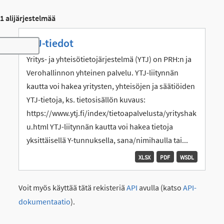
1 alijärjestelmää
YTJ-tiedot
Toggle navigation
Yritys- ja yhteisötietojärjestelmä (YTJ) on PRH:n ja
Verohallinnon yhteinen palvelu. YTJ-liitynnän
kautta voi hakea yritysten, yhteisöjen ja säätiöiden
YTJ-tietoja, ks. tietosisällön kuvaus:
https://www.ytj.fi/index/tietoapalvelusta/yrityshak
u.html YTJ-liitynnän kautta voi hakea tietoja
yksittäisellä Y-tunnuksella, sana/nimihaulla tai...
XLSX
PDF
WSDL
Voit myös käyttää tätä rekisteriä
API
avulla (katso
API-
dokumentaatio
).