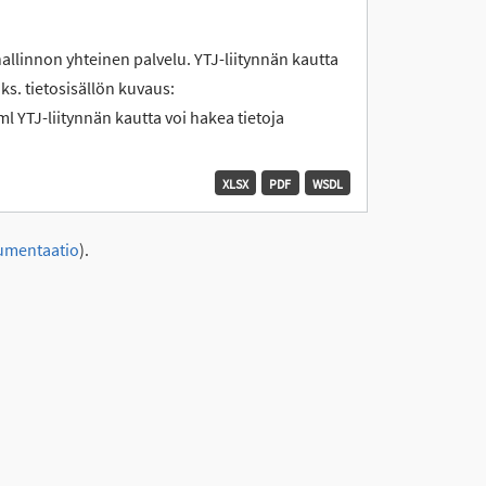
hallinnon yhteinen palvelu. YTJ-liitynnän kautta
 ks. tietosisällön kuvaus:
l YTJ-liitynnän kautta voi hakea tietoja
XLSX
PDF
WSDL
umentaatio
).