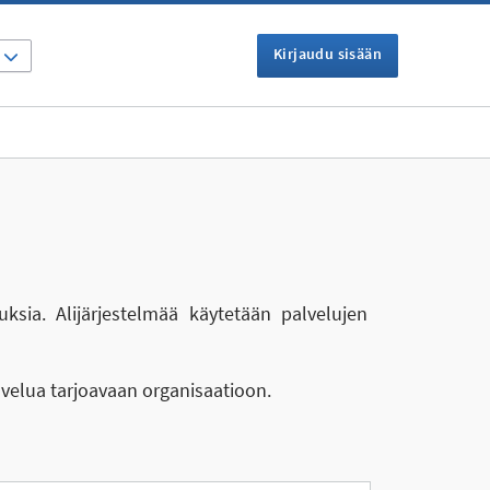
Kirjaudu sisään
I
uksia. Alijärjestelmää käytetään palvelujen
lvelua tarjoavaan organisaatioon.