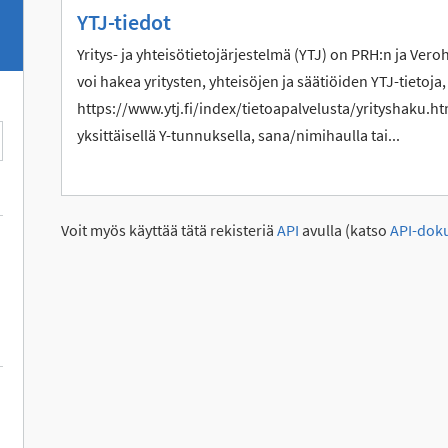
YTJ-tiedot
Yritys- ja yhteisötietojärjestelmä (YTJ) on PRH:n ja Vero
voi hakea yritysten, yhteisöjen ja säätiöiden YTJ-tietoja,
https://www.ytj.fi/index/tietoapalvelusta/yrityshaku.htm
yksittäisellä Y-tunnuksella, sana/nimihaulla tai...
Voit myös käyttää tätä rekisteriä
API
avulla (katso
API-dok