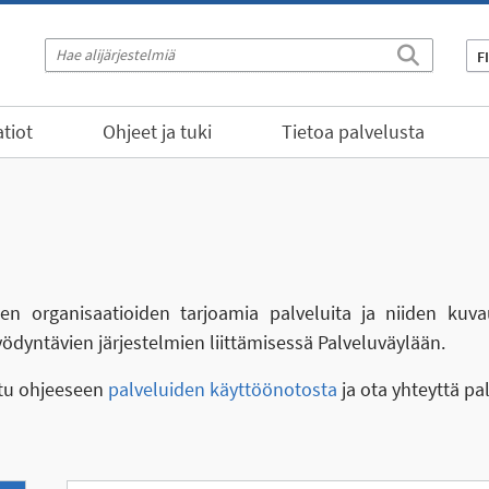
F
tiot
Ohjeet ja tuki
Tietoa palvelusta
eiden organisaatioiden tarjoamia palveluita ja niiden kuva
yödyntävien järjestelmien liittämisessä Palveluväylään.
stu ohjeeseen
palveluiden käyttöönotosta
ja ota yhteyttä pa