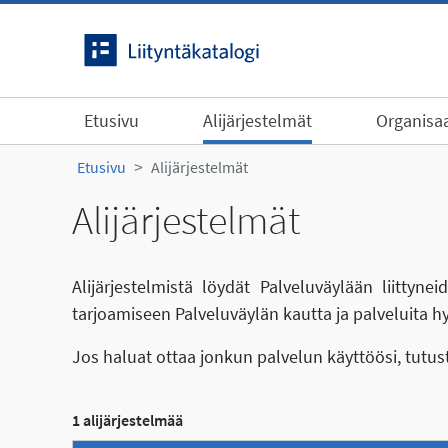
Siirry sisältöön
Etusivu
Alijärjestelmät
Organisaa
Etusivu
Alijärjestelmät
Alijärjestelmät
Alijärjestelmistä löydät Palveluväylään liittyn
tarjoamiseen Palveluväylän kautta ja palveluita h
Jos haluat ottaa jonkun palvelun käyttöösi, tutu
1 alijärjestelmää