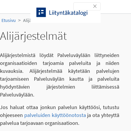
Siirry sisältöön
Toggle navigation
Etusivu
Alijärjestelmät
Alijärjestelmät
Alijärjestelmistä löydät Palveluväylään liittyneiden
organisaatioiden tarjoamia palveluita ja niiden
kuvauksia. Alijärjestelmää käytetään palvelujen
tarjoamiseen Palveluväylän kautta ja palveluita
hyödyntävien järjestelmien liittämisessä
Palveluväylään.
Jos haluat ottaa jonkun palvelun käyttöösi, tutustu
ohjeeseen
palveluiden käyttöönotosta
ja ota yhteyttä
palvelua tarjoavaan organisaatioon.