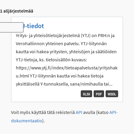
1 alijärjestelmää
YTJ-tiedot
Toggle navigation
Yritys- ja yhteisötietojärjestelmä (YTJ) on PRH:n ja
Verohallinnon yhteinen palvelu. YTJ-liitynnän
kautta voi hakea yritysten, yhteisöjen ja säätiöiden
YTJ-tietoja, ks. tietosisällön kuvaus:
https://www.ytj.fi/index/tietoapalvelusta/yrityshak
u.html YTJ-liitynnän kautta voi hakea tietoja
yksittäisellä Y-tunnuksella, sana/nimihaulla tai...
XLSX
PDF
WSDL
Voit myös käyttää tätä rekisteriä
API
avulla (katso
API-
dokumentaatio
).