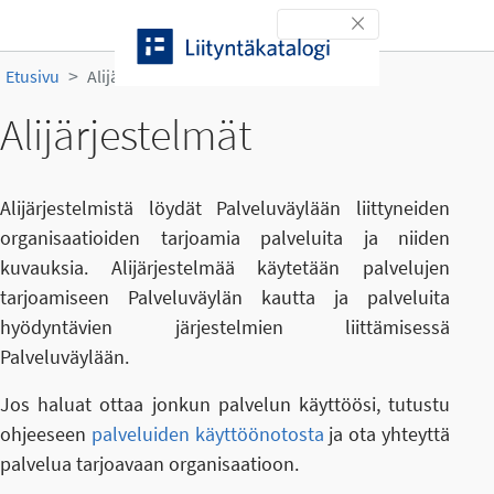
Siirry sisältöön
Toggle navigation
Etusivu
Alijärjestelmät
Alijärjestelmät
Alijärjestelmistä löydät Palveluväylään liittyneiden
organisaatioiden tarjoamia palveluita ja niiden
kuvauksia. Alijärjestelmää käytetään palvelujen
tarjoamiseen Palveluväylän kautta ja palveluita
hyödyntävien järjestelmien liittämisessä
Palveluväylään.
Jos haluat ottaa jonkun palvelun käyttöösi, tutustu
ohjeeseen
palveluiden käyttöönotosta
ja ota yhteyttä
palvelua tarjoavaan organisaatioon.