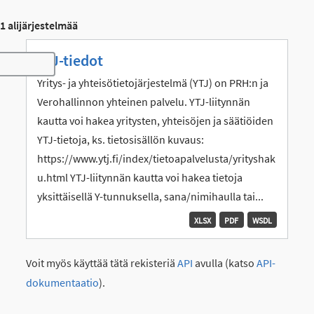
1 alijärjestelmää
YTJ-tiedot
Toggle navigation
Yritys- ja yhteisötietojärjestelmä (YTJ) on PRH:n ja
Verohallinnon yhteinen palvelu. YTJ-liitynnän
kautta voi hakea yritysten, yhteisöjen ja säätiöiden
YTJ-tietoja, ks. tietosisällön kuvaus:
https://www.ytj.fi/index/tietoapalvelusta/yrityshak
u.html YTJ-liitynnän kautta voi hakea tietoja
yksittäisellä Y-tunnuksella, sana/nimihaulla tai...
XLSX
PDF
WSDL
Voit myös käyttää tätä rekisteriä
API
avulla (katso
API-
dokumentaatio
).