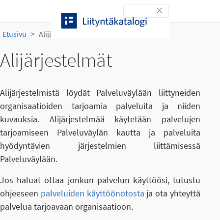
Siirry sisältöön
Toggle navigation
Etusivu
Alijärjestelmät
Alijärjestelmät
Alijärjestelmistä löydät Palveluväylään liittyneiden
organisaatioiden tarjoamia palveluita ja niiden
kuvauksia. Alijärjestelmää käytetään palvelujen
tarjoamiseen Palveluväylän kautta ja palveluita
hyödyntävien järjestelmien liittämisessä
Palveluväylään.
Jos haluat ottaa jonkun palvelun käyttöösi, tutustu
ohjeeseen
palveluiden käyttöönotosta
ja ota yhteyttä
palvelua tarjoavaan organisaatioon.