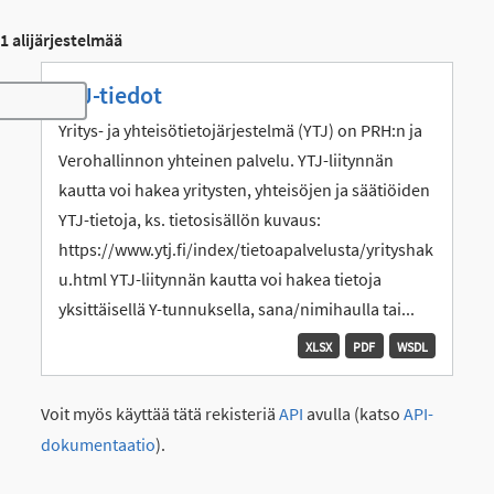
1 alijärjestelmää
YTJ-tiedot
Toggle navigation
Yritys- ja yhteisötietojärjestelmä (YTJ) on PRH:n ja
Verohallinnon yhteinen palvelu. YTJ-liitynnän
kautta voi hakea yritysten, yhteisöjen ja säätiöiden
YTJ-tietoja, ks. tietosisällön kuvaus:
https://www.ytj.fi/index/tietoapalvelusta/yrityshak
u.html YTJ-liitynnän kautta voi hakea tietoja
yksittäisellä Y-tunnuksella, sana/nimihaulla tai...
XLSX
PDF
WSDL
Voit myös käyttää tätä rekisteriä
API
avulla (katso
API-
dokumentaatio
).