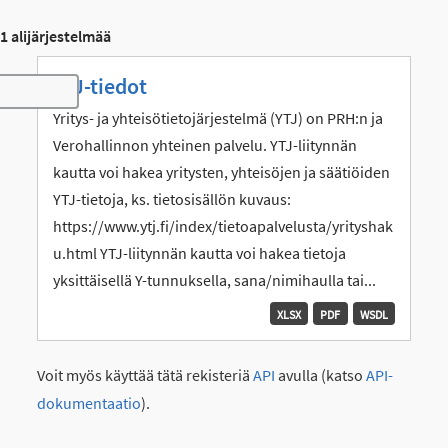
1 alijärjestelmää
YTJ-tiedot
Toggle navigation
Yritys- ja yhteisötietojärjestelmä (YTJ) on PRH:n ja
Verohallinnon yhteinen palvelu. YTJ-liitynnän
kautta voi hakea yritysten, yhteisöjen ja säätiöiden
YTJ-tietoja, ks. tietosisällön kuvaus:
https://www.ytj.fi/index/tietoapalvelusta/yrityshak
u.html YTJ-liitynnän kautta voi hakea tietoja
yksittäisellä Y-tunnuksella, sana/nimihaulla tai...
XLSX
PDF
WSDL
Voit myös käyttää tätä rekisteriä
API
avulla (katso
API-
dokumentaatio
).