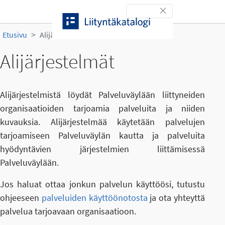
Siirry sisältöön
Toggle navigation
Etusivu
Alijärjestelmät
Alijärjestelmät
Alijärjestelmistä löydät Palveluväylään liittyneiden
organisaatioiden tarjoamia palveluita ja niiden
kuvauksia. Alijärjestelmää käytetään palvelujen
tarjoamiseen Palveluväylän kautta ja palveluita
hyödyntävien järjestelmien liittämisessä
Palveluväylään.
Jos haluat ottaa jonkun palvelun käyttöösi, tutustu
ohjeeseen
palveluiden käyttöönotosta
ja ota yhteyttä
palvelua tarjoavaan organisaatioon.