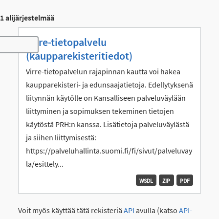
1 alijärjestelmää
Virre-tietopalvelu
Toggle navigation
(kaupparekisteritiedot)
Virre-tietopalvelun rajapinnan kautta voi hakea
kaupparekisteri- ja edunsaajatietoja. Edellytyksenä
liitynnän käytölle on Kansalliseen palveluväylään
liittyminen ja sopimuksen tekeminen tietojen
käytöstä PRH:n kanssa. Lisätietoja palveluväylästä
ja siihen liittymisestä:
https://palveluhallinta.suomi.fi/fi/sivut/palveluvay
la/esittely...
WSDL
ZIP
PDF
Voit myös käyttää tätä rekisteriä
API
avulla (katso
API-