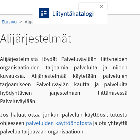
Siirry sisältöön
Toggle navigation
Etusivu
Alijärjestelmät
Alijärjestelmät
Alijärjestelmistä löydät Palveluväylään liittyneiden
organisaatioiden tarjoamia palveluita ja niiden
kuvauksia. Alijärjestelmää käytetään palvelujen
tarjoamiseen Palveluväylän kautta ja palveluita
hyödyntävien järjestelmien liittämisessä
Palveluväylään.
Jos haluat ottaa jonkun palvelun käyttöösi, tutustu
ohjeeseen
palveluiden käyttöönotosta
ja ota yhteyttä
palvelua tarjoavaan organisaatioon.