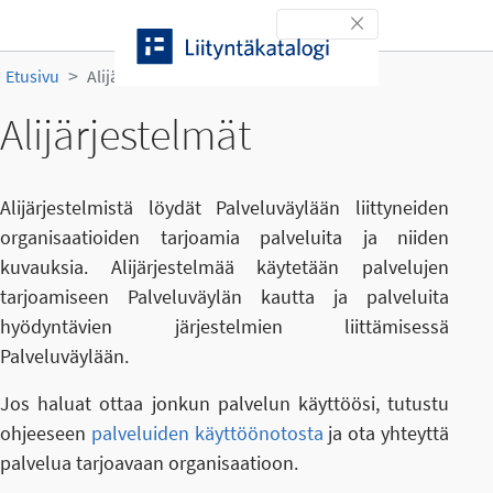
Siirry sisältöön
Toggle navigation
Etusivu
Alijärjestelmät
Alijärjestelmät
Alijärjestelmistä löydät Palveluväylään liittyneiden
organisaatioiden tarjoamia palveluita ja niiden
kuvauksia. Alijärjestelmää käytetään palvelujen
tarjoamiseen Palveluväylän kautta ja palveluita
hyödyntävien järjestelmien liittämisessä
Palveluväylään.
Jos haluat ottaa jonkun palvelun käyttöösi, tutustu
ohjeeseen
palveluiden käyttöönotosta
ja ota yhteyttä
palvelua tarjoavaan organisaatioon.