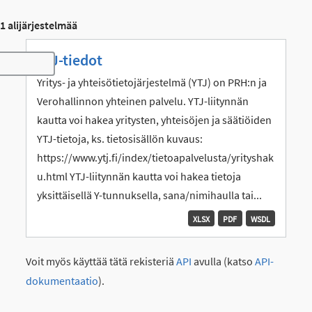
1 alijärjestelmää
YTJ-tiedot
Toggle navigation
Yritys- ja yhteisötietojärjestelmä (YTJ) on PRH:n ja
Verohallinnon yhteinen palvelu. YTJ-liitynnän
kautta voi hakea yritysten, yhteisöjen ja säätiöiden
YTJ-tietoja, ks. tietosisällön kuvaus:
https://www.ytj.fi/index/tietoapalvelusta/yrityshak
u.html YTJ-liitynnän kautta voi hakea tietoja
yksittäisellä Y-tunnuksella, sana/nimihaulla tai...
XLSX
PDF
WSDL
Voit myös käyttää tätä rekisteriä
API
avulla (katso
API-
dokumentaatio
).