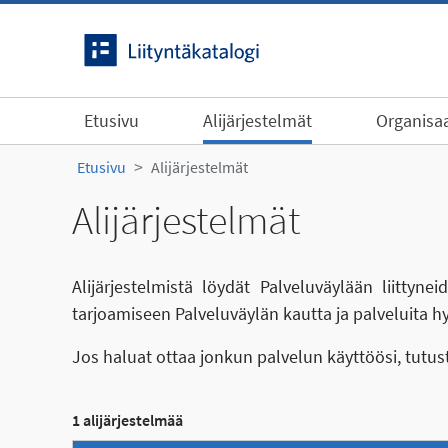
Siirry sisältöön
Etusivu
Alijärjestelmät
Organisaa
Etusivu
Alijärjestelmät
Alijärjestelmät
Alijärjestelmistä löydät Palveluväylään liittyn
tarjoamiseen Palveluväylän kautta ja palveluita h
Jos haluat ottaa jonkun palvelun käyttöösi, tutu
1 alijärjestelmää