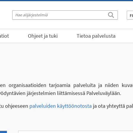
F
tiot
Ohjeet ja tuki
Tietoa palvelusta
eiden organisaatioiden tarjoamia palveluita ja niiden kuva
yödyntävien järjestelmien liittämisessä Palveluväylään.
stu ohjeeseen
palveluiden käyttöönotosta
ja ota yhteyttä pa