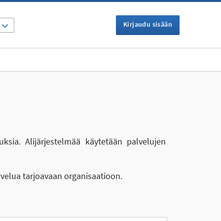
Kirjaudu sisään
I
uksia. Alijärjestelmää käytetään palvelujen
lvelua tarjoavaan organisaatioon.