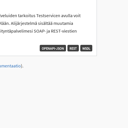
lveluiden tarkoitus Testservicen avulla voit
ylään. Alijärjestelmä sisältää muutamia
 liityntäpalvelimesi SOAP- ja REST-viestien
OPENAPI-JSON
REST
WSDL
umentaatio
).