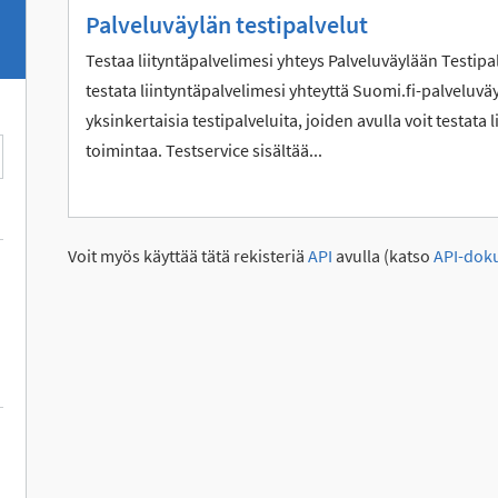
Palveluväylän testipalvelut
Testaa liityntäpalvelimesi yhteys Palveluväylään Testipa
testata liintyntäpalvelimesi yhteyttä Suomi.fi-palveluvä
yksinkertaisia testipalveluita, joiden avulla voit testata
toimintaa. Testservice sisältää...
Voit myös käyttää tätä rekisteriä
API
avulla (katso
API-dok