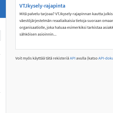
VTJkysely-rajapinta
Mitä palvelu tarjoaa? VTJkysely-rajapinnan kautta julkis
väestöjärjestelmän reaaliaikaisia tietoja suoraan omaan
organisaatiolle, joka haluaa esimerkiksi tarkistaa asiak
sähköisen asioinnin...
Voit myös käyttää tätä rekisteriä
API
avulla (katso
API-dok