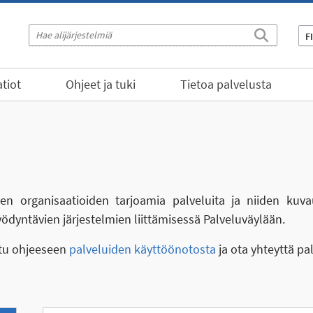
F
tiot
Ohjeet ja tuki
Tietoa palvelusta
eiden organisaatioiden tarjoamia palveluita ja niiden kuva
yödyntävien järjestelmien liittämisessä Palveluväylään.
stu ohjeeseen
palveluiden käyttöönotosta
ja ota yhteyttä pa