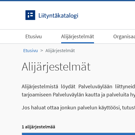
Siirry sisältöön
Etusivu
Alijärjestelmät
Organisaa
Etusivu
Alijärjestelmät
Alijärjestelmät
Alijärjestelmistä löydät Palveluväylään liittyn
tarjoamiseen Palveluväylän kautta ja palveluita h
Jos haluat ottaa jonkun palvelun käyttöösi, tutu
1 alijärjestelmää