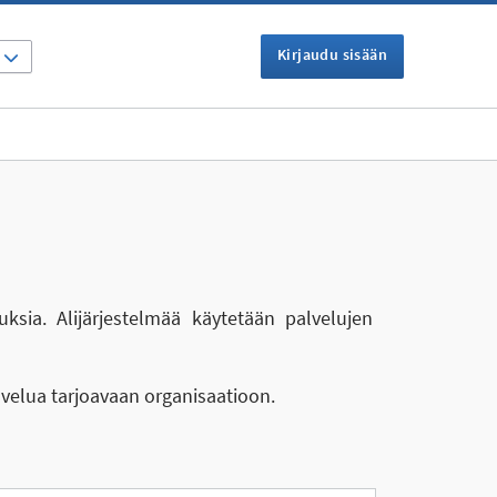
Kirjaudu sisään
I
uksia. Alijärjestelmää käytetään palvelujen
lvelua tarjoavaan organisaatioon.