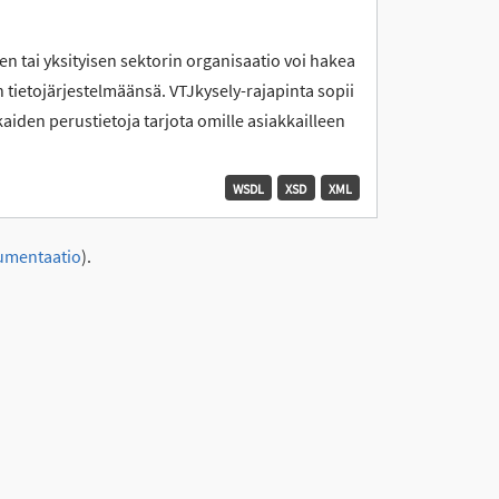
en tai yksityisen sektorin organisaatio voi hakea
 tietojärjestelmäänsä. VTJkysely-rajapinta sopii
kaiden perustietoja tarjota omille asiakkailleen
WSDL
XSD
XML
umentaatio
).