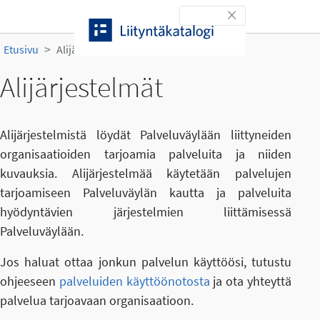
Siirry sisältöön
Toggle navigation
Etusivu
Alijärjestelmät
Alijärjestelmät
Alijärjestelmistä löydät Palveluväylään liittyneiden
organisaatioiden tarjoamia palveluita ja niiden
kuvauksia. Alijärjestelmää käytetään palvelujen
tarjoamiseen Palveluväylän kautta ja palveluita
hyödyntävien järjestelmien liittämisessä
Palveluväylään.
Jos haluat ottaa jonkun palvelun käyttöösi, tutustu
ohjeeseen
palveluiden käyttöönotosta
ja ota yhteyttä
palvelua tarjoavaan organisaatioon.