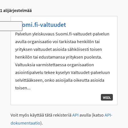
1 alijärjestelmää
Suomi.fi-valtuudet
Toggle navigation
Palvelun yleiskuvaus Suomi.fi-valtuudet-palvelun
avulla organisaatio voi tarkistaa henkilön tai
yrityksen valtuudet asioida sähköisesti toisen
henkilön tai edustamansa yrityksen puolesta.
Valtuuksia varmistettaessa organisaation
asiointipalvelu tekee kyselyn Valtuudet-palveluun
selvittääkseen, onko asioijalla oikeutta asioida
toisen...
WSDL
Voit myös käyttää tätä rekisteriä
API
avulla (katso
API-
dokumentaatio
).