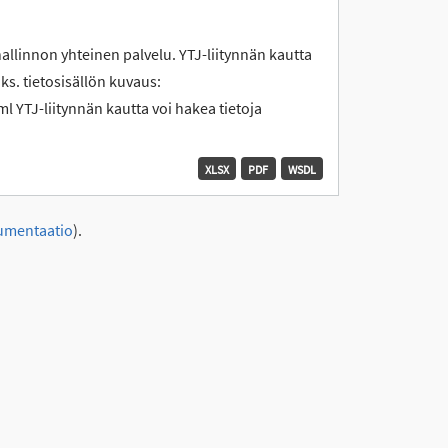
hallinnon yhteinen palvelu. YTJ-liitynnän kautta
 ks. tietosisällön kuvaus:
l YTJ-liitynnän kautta voi hakea tietoja
XLSX
PDF
WSDL
umentaatio
).