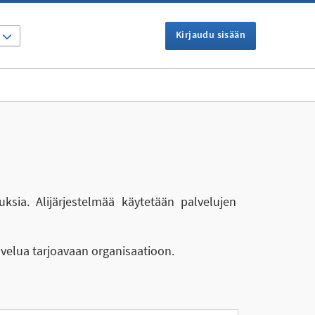
Kirjaudu sisään
I
uksia. Alijärjestelmää käytetään palvelujen
lvelua tarjoavaan organisaatioon.