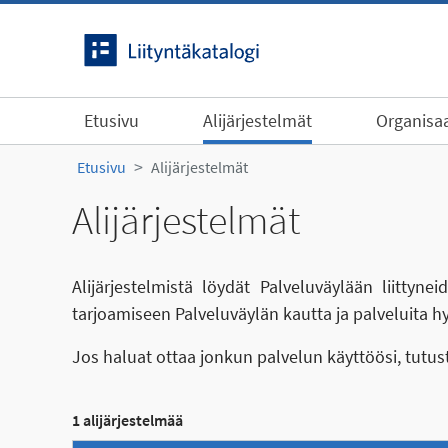
Siirry sisältöön
Etusivu
Alijärjestelmät
Organisaa
Etusivu
Alijärjestelmät
Alijärjestelmät
Alijärjestelmistä löydät Palveluväylään liittyn
tarjoamiseen Palveluväylän kautta ja palveluita h
Jos haluat ottaa jonkun palvelun käyttöösi, tutu
1 alijärjestelmää