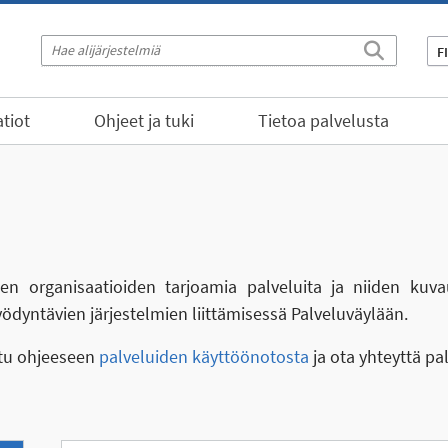
F
tiot
Ohjeet ja tuki
Tietoa palvelusta
eiden organisaatioiden tarjoamia palveluita ja niiden kuva
yödyntävien järjestelmien liittämisessä Palveluväylään.
stu ohjeeseen
palveluiden käyttöönotosta
ja ota yhteyttä pa