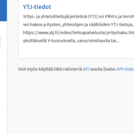
YTJ-tiedot
Yritys- ja yhteisötietojärjestelmä (YTJ) on PRH:n ja Vero
voi hakea yritysten, yhteisöjen ja säätiöiden YTJ-tietoja,
https://www.ytj.fi/index/tietoapalvelusta/yrityshaku.htm
yksittäisellä Y-tunnuksella, sana/nimihaulla tai...
Voit myös käyttää tätä rekisteriä
API
avulla (katso
API-dok