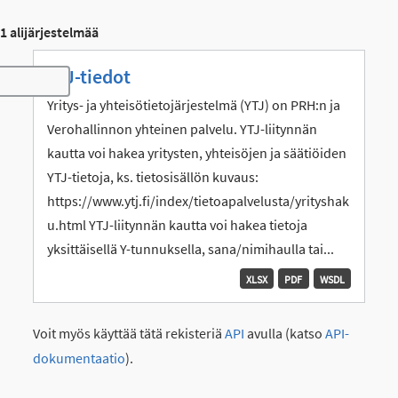
1 alijärjestelmää
YTJ-tiedot
Toggle navigation
Yritys- ja yhteisötietojärjestelmä (YTJ) on PRH:n ja
Verohallinnon yhteinen palvelu. YTJ-liitynnän
kautta voi hakea yritysten, yhteisöjen ja säätiöiden
YTJ-tietoja, ks. tietosisällön kuvaus:
https://www.ytj.fi/index/tietoapalvelusta/yrityshak
u.html YTJ-liitynnän kautta voi hakea tietoja
yksittäisellä Y-tunnuksella, sana/nimihaulla tai...
XLSX
PDF
WSDL
Voit myös käyttää tätä rekisteriä
API
avulla (katso
API-
dokumentaatio
).