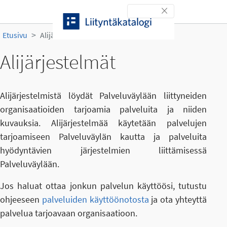
Siirry sisältöön
Toggle navigation
Etusivu
Alijärjestelmät
Alijärjestelmät
Alijärjestelmistä löydät Palveluväylään liittyneiden
organisaatioiden tarjoamia palveluita ja niiden
kuvauksia. Alijärjestelmää käytetään palvelujen
tarjoamiseen Palveluväylän kautta ja palveluita
hyödyntävien järjestelmien liittämisessä
Palveluväylään.
Jos haluat ottaa jonkun palvelun käyttöösi, tutustu
ohjeeseen
palveluiden käyttöönotosta
ja ota yhteyttä
palvelua tarjoavaan organisaatioon.