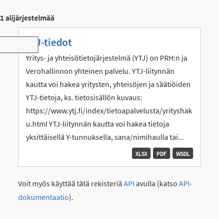
1 alijärjestelmää
YTJ-tiedot
Toggle navigation
Yritys- ja yhteisötietojärjestelmä (YTJ) on PRH:n ja
Verohallinnon yhteinen palvelu. YTJ-liitynnän
kautta voi hakea yritysten, yhteisöjen ja säätiöiden
YTJ-tietoja, ks. tietosisällön kuvaus:
https://www.ytj.fi/index/tietoapalvelusta/yrityshak
u.html YTJ-liitynnän kautta voi hakea tietoja
yksittäisellä Y-tunnuksella, sana/nimihaulla tai...
XLSX
PDF
WSDL
Voit myös käyttää tätä rekisteriä
API
avulla (katso
API-
dokumentaatio
).