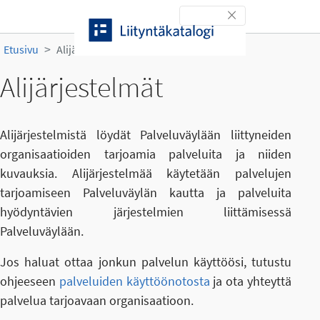
Siirry sisältöön
Toggle navigation
Etusivu
Alijärjestelmät
Alijärjestelmät
Alijärjestelmistä löydät Palveluväylään liittyneiden
organisaatioiden tarjoamia palveluita ja niiden
kuvauksia. Alijärjestelmää käytetään palvelujen
tarjoamiseen Palveluväylän kautta ja palveluita
hyödyntävien järjestelmien liittämisessä
Palveluväylään.
Jos haluat ottaa jonkun palvelun käyttöösi, tutustu
ohjeeseen
palveluiden käyttöönotosta
ja ota yhteyttä
palvelua tarjoavaan organisaatioon.