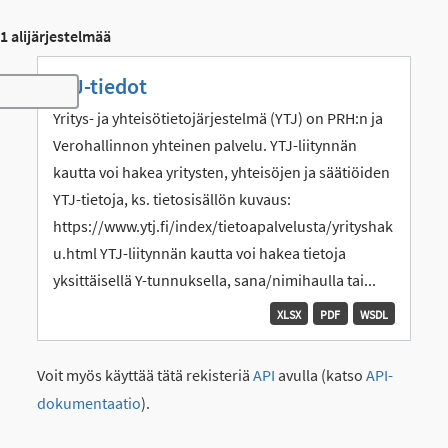
1 alijärjestelmää
YTJ-tiedot
Toggle navigation
Yritys- ja yhteisötietojärjestelmä (YTJ) on PRH:n ja
Verohallinnon yhteinen palvelu. YTJ-liitynnän
kautta voi hakea yritysten, yhteisöjen ja säätiöiden
YTJ-tietoja, ks. tietosisällön kuvaus:
https://www.ytj.fi/index/tietoapalvelusta/yrityshak
u.html YTJ-liitynnän kautta voi hakea tietoja
yksittäisellä Y-tunnuksella, sana/nimihaulla tai...
XLSX
PDF
WSDL
Voit myös käyttää tätä rekisteriä
API
avulla (katso
API-
dokumentaatio
).