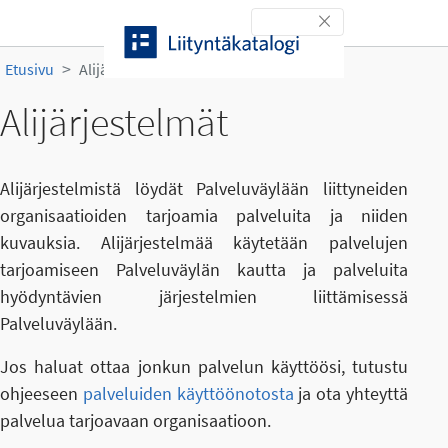
Siirry sisältöön
Toggle navigation
Etusivu
Alijärjestelmät
Alijärjestelmät
Alijärjestelmistä löydät Palveluväylään liittyneiden
organisaatioiden tarjoamia palveluita ja niiden
kuvauksia. Alijärjestelmää käytetään palvelujen
tarjoamiseen Palveluväylän kautta ja palveluita
hyödyntävien järjestelmien liittämisessä
Palveluväylään.
Jos haluat ottaa jonkun palvelun käyttöösi, tutustu
ohjeeseen
palveluiden käyttöönotosta
ja ota yhteyttä
palvelua tarjoavaan organisaatioon.