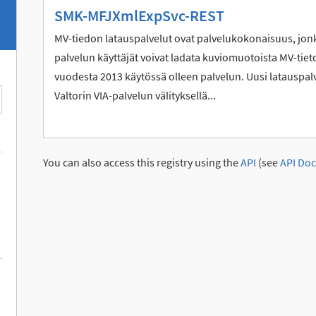
SMK-MFJXmlExpSvc-REST
MV-tiedon latauspalvelut ovat palvelukokonaisuus, jonk
palvelun käyttäjät voivat ladata kuviomuotoista MV-ti
vuodesta 2013 käytössä olleen palvelun. Uusi latauspalve
Valtorin VIA-palvelun välityksellä...
You can also access this registry using the
API
(see
API Doc