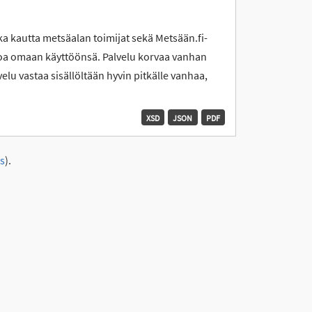
a kautta metsäalan toimijat sekä Metsään.fi-
etoa omaan käyttöönsä. Palvelu korvaa vanhan
lu vastaa sisällöltään hyvin pitkälle vanhaa,
XSD
JSON
PDF
s
).