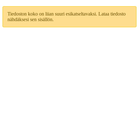
Tiedoston koko on liian suuri esikatseltavaksi. Lataa tiedosto
nähdäksesi sen sisällön.