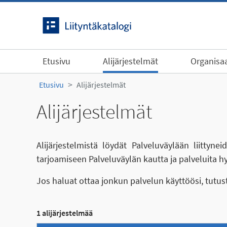
Siirry sisältöön
Etusivu
Alijärjestelmät
Organisaa
Etusivu
Alijärjestelmät
Alijärjestelmät
Alijärjestelmistä löydät Palveluväylään liittyn
tarjoamiseen Palveluväylän kautta ja palveluita h
Jos haluat ottaa jonkun palvelun käyttöösi, tutu
1 alijärjestelmää