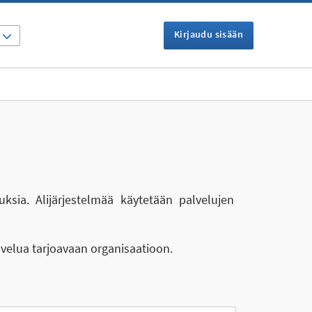
Kirjaudu sisään
I
uksia. Alijärjestelmää käytetään palvelujen
lvelua tarjoavaan organisaatioon.