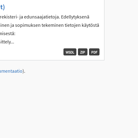
t)
ekisteri- ja edunsaajatietoja. Edellytyksenä
yminen ja sopimuksen tekeminen tietojen käytöstä
misestä:
ttely...
WSDL
ZIP
PDF
umentaatio
).