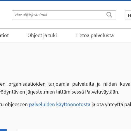
F
tiot
Ohjeet ja tuki
Tietoa palvelusta
eiden organisaatioiden tarjoamia palveluita ja niiden kuva
yödyntävien järjestelmien liittämisessä Palveluväylään.
stu ohjeeseen
palveluiden käyttöönotosta
ja ota yhteyttä pa