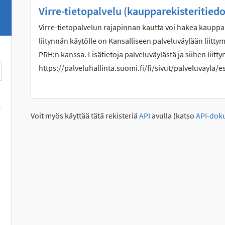
Virre-tietopalvelu (kaupparekisteritiedo
Virre-tietopalvelun rajapinnan kautta voi hakea kauppar
liitynnän käytölle on Kansalliseen palveluväylään liitt
PRH:n kanssa. Lisätietoja palveluväylästä ja siihen liitty
https://palveluhallinta.suomi.fi/fi/sivut/palveluvayla/esi
Voit myös käyttää tätä rekisteriä
API
avulla (katso
API-dok