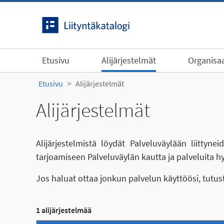
Siirry sisältöön
Etusivu
Alijärjestelmät
Organisaa
Etusivu
Alijärjestelmät
Alijärjestelmät
Alijärjestelmistä löydät Palveluväylään liittyn
tarjoamiseen Palveluväylän kautta ja palveluita h
Jos haluat ottaa jonkun palvelun käyttöösi, tutu
1 alijärjestelmää