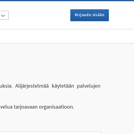
Kirjaudu sisään
I
uksia. Alijärjestelmää käytetään palvelujen
lvelua tarjoavaan organisaatioon.