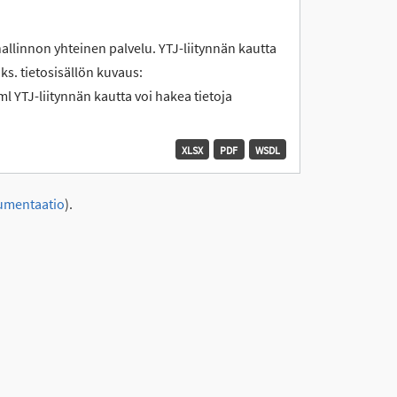
hallinnon yhteinen palvelu. YTJ-liitynnän kautta
 ks. tietosisällön kuvaus:
l YTJ-liitynnän kautta voi hakea tietoja
XLSX
PDF
WSDL
umentaatio
).