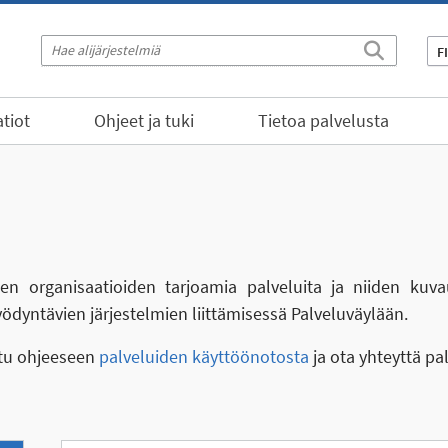
F
tiot
Ohjeet ja tuki
Tietoa palvelusta
eiden organisaatioiden tarjoamia palveluita ja niiden kuva
yödyntävien järjestelmien liittämisessä Palveluväylään.
stu ohjeeseen
palveluiden käyttöönotosta
ja ota yhteyttä pa