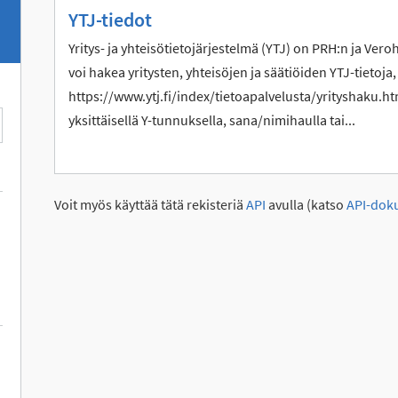
YTJ-tiedot
Yritys- ja yhteisötietojärjestelmä (YTJ) on PRH:n ja Vero
voi hakea yritysten, yhteisöjen ja säätiöiden YTJ-tietoja,
https://www.ytj.fi/index/tietoapalvelusta/yrityshaku.htm
yksittäisellä Y-tunnuksella, sana/nimihaulla tai...
Voit myös käyttää tätä rekisteriä
API
avulla (katso
API-dok