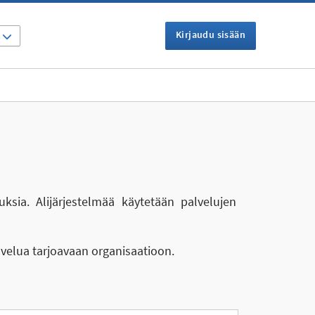
Kirjaudu sisään
I
uksia. Alijärjestelmää käytetään palvelujen
lvelua tarjoavaan organisaatioon.