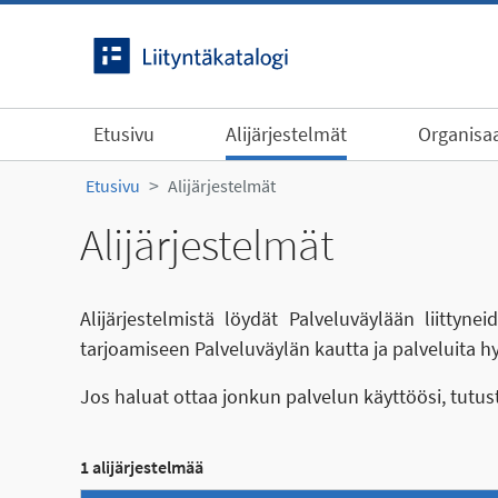
Siirry sisältöön
Etusivu
Alijärjestelmät
Organisaa
Etusivu
Alijärjestelmät
Alijärjestelmät
Alijärjestelmistä löydät Palveluväylään liittyn
tarjoamiseen Palveluväylän kautta ja palveluita h
Jos haluat ottaa jonkun palvelun käyttöösi, tutu
1 alijärjestelmää