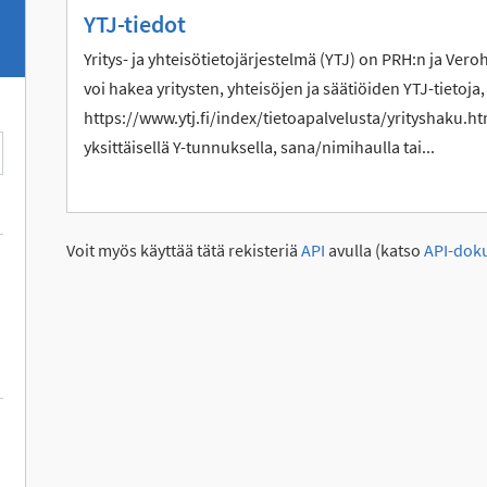
YTJ-tiedot
Yritys- ja yhteisötietojärjestelmä (YTJ) on PRH:n ja Vero
voi hakea yritysten, yhteisöjen ja säätiöiden YTJ-tietoja,
https://www.ytj.fi/index/tietoapalvelusta/yrityshaku.htm
yksittäisellä Y-tunnuksella, sana/nimihaulla tai...
Voit myös käyttää tätä rekisteriä
API
avulla (katso
API-dok