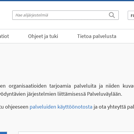
F
tiot
Ohjeet ja tuki
Tietoa palvelusta
eiden organisaatioiden tarjoamia palveluita ja niiden kuva
yödyntävien järjestelmien liittämisessä Palveluväylään.
stu ohjeeseen
palveluiden käyttöönotosta
ja ota yhteyttä pa