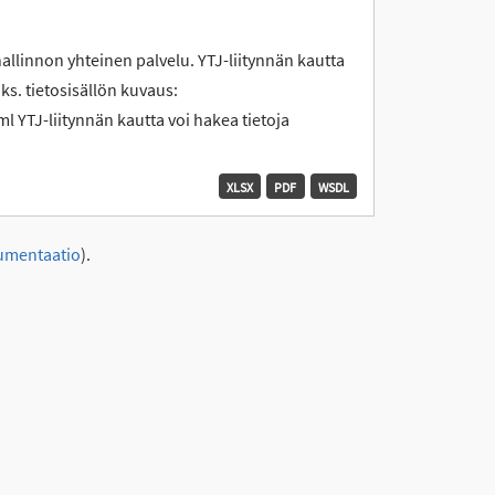
hallinnon yhteinen palvelu. YTJ-liitynnän kautta
 ks. tietosisällön kuvaus:
l YTJ-liitynnän kautta voi hakea tietoja
XLSX
PDF
WSDL
umentaatio
).