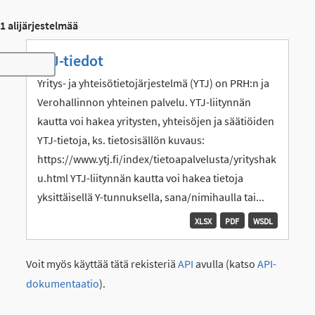
1 alijärjestelmää
YTJ-tiedot
Toggle navigation
Yritys- ja yhteisötietojärjestelmä (YTJ) on PRH:n ja
Verohallinnon yhteinen palvelu. YTJ-liitynnän
kautta voi hakea yritysten, yhteisöjen ja säätiöiden
YTJ-tietoja, ks. tietosisällön kuvaus:
https://www.ytj.fi/index/tietoapalvelusta/yrityshak
u.html YTJ-liitynnän kautta voi hakea tietoja
yksittäisellä Y-tunnuksella, sana/nimihaulla tai...
XLSX
PDF
WSDL
Voit myös käyttää tätä rekisteriä
API
avulla (katso
API-
dokumentaatio
).