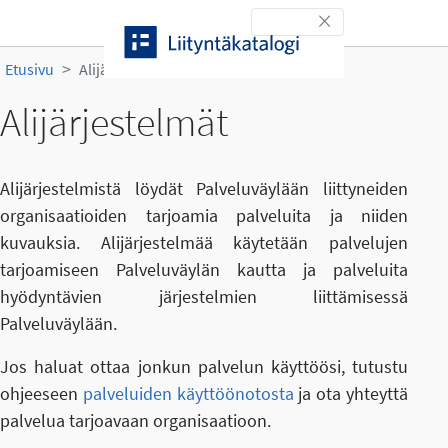
Siirry sisältöön
Toggle navigation
Etusivu
Alijärjestelmät
Alijärjestelmät
Alijärjestelmistä löydät Palveluväylään liittyneiden
organisaatioiden tarjoamia palveluita ja niiden
kuvauksia. Alijärjestelmää käytetään palvelujen
tarjoamiseen Palveluväylän kautta ja palveluita
hyödyntävien järjestelmien liittämisessä
Palveluväylään.
Jos haluat ottaa jonkun palvelun käyttöösi, tutustu
ohjeeseen
palveluiden käyttöönotosta
ja ota yhteyttä
palvelua tarjoavaan organisaatioon.