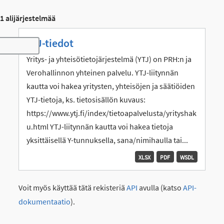
1 alijärjestelmää
YTJ-tiedot
Toggle navigation
Yritys- ja yhteisötietojärjestelmä (YTJ) on PRH:n ja
Verohallinnon yhteinen palvelu. YTJ-liitynnän
kautta voi hakea yritysten, yhteisöjen ja säätiöiden
YTJ-tietoja, ks. tietosisällön kuvaus:
https://www.ytj.fi/index/tietoapalvelusta/yrityshak
u.html YTJ-liitynnän kautta voi hakea tietoja
yksittäisellä Y-tunnuksella, sana/nimihaulla tai...
XLSX
PDF
WSDL
Voit myös käyttää tätä rekisteriä
API
avulla (katso
API-
dokumentaatio
).