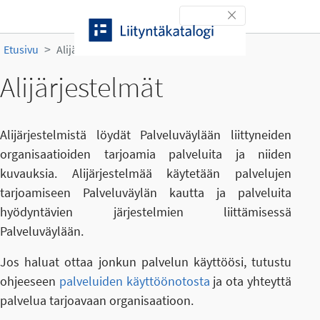
Siirry sisältöön
Toggle navigation
Etusivu
Alijärjestelmät
Alijärjestelmät
Alijärjestelmistä löydät Palveluväylään liittyneiden
organisaatioiden tarjoamia palveluita ja niiden
kuvauksia. Alijärjestelmää käytetään palvelujen
tarjoamiseen Palveluväylän kautta ja palveluita
hyödyntävien järjestelmien liittämisessä
Palveluväylään.
Jos haluat ottaa jonkun palvelun käyttöösi, tutustu
ohjeeseen
palveluiden käyttöönotosta
ja ota yhteyttä
palvelua tarjoavaan organisaatioon.