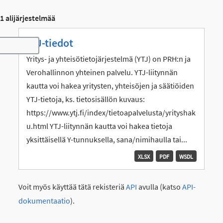
1 alijärjestelmää
YTJ-tiedot
Toggle navigation
Yritys- ja yhteisötietojärjestelmä (YTJ) on PRH:n ja
Verohallinnon yhteinen palvelu. YTJ-liitynnän
kautta voi hakea yritysten, yhteisöjen ja säätiöiden
YTJ-tietoja, ks. tietosisällön kuvaus:
https://www.ytj.fi/index/tietoapalvelusta/yrityshak
u.html YTJ-liitynnän kautta voi hakea tietoja
yksittäisellä Y-tunnuksella, sana/nimihaulla tai...
XLSX
PDF
WSDL
Voit myös käyttää tätä rekisteriä
API
avulla (katso
API-
dokumentaatio
).