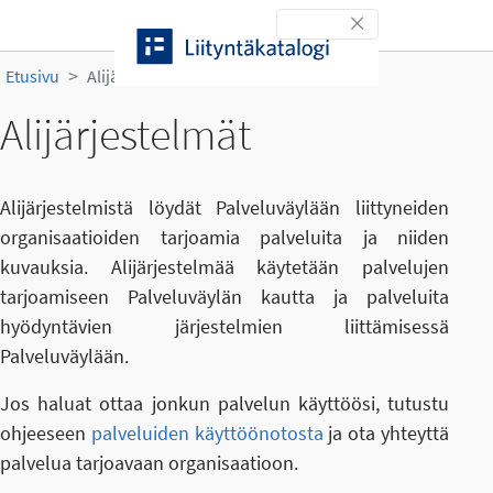
Siirry sisältöön
Toggle navigation
Etusivu
Alijärjestelmät
Alijärjestelmät
Alijärjestelmistä löydät Palveluväylään liittyneiden
organisaatioiden tarjoamia palveluita ja niiden
kuvauksia. Alijärjestelmää käytetään palvelujen
tarjoamiseen Palveluväylän kautta ja palveluita
hyödyntävien järjestelmien liittämisessä
Palveluväylään.
Jos haluat ottaa jonkun palvelun käyttöösi, tutustu
ohjeeseen
palveluiden käyttöönotosta
ja ota yhteyttä
palvelua tarjoavaan organisaatioon.